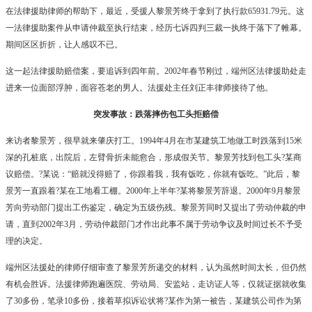
在法律援助律师的帮助下，最近，受援人黎景芳终于拿到了执行款
65931.79
元。这
一法律援助案件从申请仲裁至执行结束，经历七诉四判三裁一执终于落下了帷幕。
期间区区折折，让人感叹不已。
这一起法律援助赔偿案，要追诉到四年前。
2002
年春节刚过，端州区法律援助处走
进来一位面部浮肿，面容苍老的男人。法援处主任刘正丰律师接待了他。
突发事故：跌落摔伤包工头拒赔偿
来访者黎景芳，很早就来肇庆打工。
1994
年
4
月在市某建筑工地做工时跌落到
15
米
深的孔桩底，出院后，左臂骨折未能愈合，形成假关节。黎景芳找到包工头
?
某商
议赔偿。
?
某说：“赔就没得赔了，你跟着我，我有饭吃，你就有饭吃。”此后，黎
景芳一直跟着
?
某在工地看工棚。
2000
年上半年
?
某将黎景芳辞退。
2000
年
9
月黎景
芳向劳动部门提出工伤鉴定，确定为五级伤残。黎景芳同时又提出了劳动仲裁的申
请，直到
2002
年
3
月，劳动仲裁部门才作出此事不属于劳动争议及时间过长不予受
理的决定。
端州区法援处的律师仔细审查了黎景芳所递交的材料，认为虽然时间太长，但仍然
有机会胜诉。法援律师跑遍医院、劳动局、安监站，走访证人等，仅就证据就收集
了
30
多份，笔录
10
多份，接着草拟诉讼状将
?
某作为第一被告，某建筑公司作为第