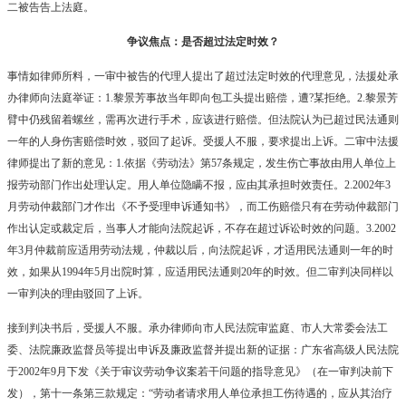
二被告告上法庭。
争议焦点：是否超过法定时效？
事情如律师所料，一审中被告的代理人提出了超过法定时效的代理意见，法援处承
办律师向法庭举证：
1.
黎景芳事故当年即向包工头提出赔偿，遭
?
某拒绝。
2.
黎景芳
臂中仍残留着螺丝，需再次进行手术，应该进行赔偿。但法院认为已超过民法通则
一年的人身伤害赔偿时效，驳回了起诉。受援人不服，要求提出上诉。二审中法援
律师提出了新的意见：
1.
依据《劳动法》第
57
条规定，发生伤亡事故由用人单位上
报劳动部门作出处理认定。用人单位隐瞒不报，应由其承担时效责任。
2.2002
年
3
月劳动仲裁部门才作出《不予受理申诉通知书》，而工伤赔偿只有在劳动仲裁部门
作出认定或裁定后，当事人才能向法院起诉，不存在超过诉讼时效的问题。
3.2002
年
3
月仲裁前应适用劳动法规，仲裁以后，向法院起诉，才适用民法通则一年的时
效，如果从
1994
年
5
月出院时算，应适用民法通则
20
年的时效。但二审判决同样以
一审判决的理由驳回了上诉。
接到判决书后，受援人不服。承办律师向市人民法院审监庭、市人大常委会法工
委、法院廉政监督员等提出申诉及廉政监督并提出新的证据：广东省高级人民法院
于
2002
年
9
月下发《关于审议劳动争议案若干问题的指导意见》（在一审判决前下
发），第十一条第三款规定：“劳动者请求用人单位承担工伤待遇的，应从其治疗