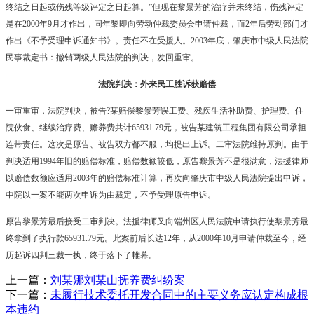
终结之日起或伤残等级评定之日起算。”但现在黎景芳的治疗并未终结，伤残评定
是在
2000
年
9
月才作出，同年黎即向劳动仲裁委员会申请仲裁，而
2
年后劳动部门才
作出《不予受理申诉通知书》。责任不在受援人。
2003
年底，肇庆市中级人民法院
民事裁定书：撤销两级人民法院的判决，发回重审。
法院判决：外来民工胜诉获赔偿
一审重审，法院判决，被告
?
某赔偿黎景芳误工费、残疾生活补助费、护理费、住
院伙食、继续治疗费、赡养费共计
65931.79
元，被告某建筑工程集团有限公司承担
连带责任。这次是原告、被告双方都不服，均提出上诉。二审法院维持原判。由于
判决适用
1994
年旧的赔偿标准，赔偿数额较低，原告黎景芳不是很满意，法援律师
以赔偿数额应适用
2003
年的赔偿标准计算，再次向肇庆市中级人民法院提出申诉，
中院以一案不能两次申诉为由裁定，不予受理原告申诉。
原告黎景芳最后接受二审判决。法援律师又向端州区人民法院申请执行使黎景芳最
终拿到了执行款
65931.79
元。此案前后长达
12
年，从
2000
年
10
月申请仲裁至今，经
历起诉四判三裁一执，终于落下了帷幕。
上一篇：
刘某娜刘某山抚养费纠纷案
下一篇：
未履行技术委托开发合同中的主要义务应认定构成根
本违约