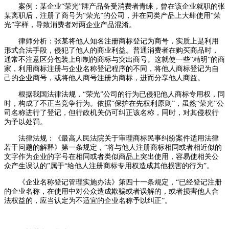
案例：某企业“荣光”牌产品备受消费者青睐，曾在该企业就职的张
某离职后，注册了商号为“荣光”的公司，并在同类产品上大肆使用“荣
光”字样，导致消费者对两企业产品混淆。
律师分析：张某将他人知名注册商标登记为商号，实质上是利用
形式合法手段，侵犯了他人的商业利益。普通消费者在购买商品时，
通常不注意区分包装上印制的商标与突出商号。这就使一些“精明”的商
家，利用商标注册与企业名称登记程序的不同，将他人商标登记为自
己的企业商号，或将他人商号注册为商标，进而分享他人商益。
根据我国法律法规，“荣光”公司的行为已侵犯他人商标专用权，同
时，构成了不正当竞争行为。依据“保护在先权利原则”，虽然“荣光”公
司名称进行了登记，但行政机关仍可纠正该名称，同时，对其侵权行
为予以处罚。
法律法规：《最高人民法院关于审理商标民事纠纷案件适用法律
若干问题的解释》第一条规定，“将与他人注册商标相同或者相近似的
文字作为企业的字号在相同或者类似商品上突出使用，容易使相关公
众产生误认的”属于“给他人注册商标专用权造成其他损害的行为”。
《企业名称登记管理实施办法》第四十一条规定，“已经登记注册
的企业名称，在使用中对公众造成欺骗或者误解的，或者损害他人合
法权益的，应当认定为不适宜的企业名称予以纠正”。