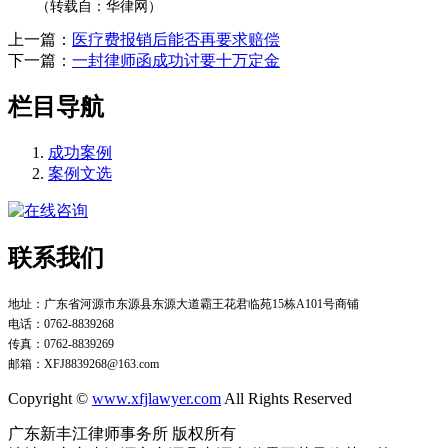
（转载自：华律网）
上一篇：
医疗费报销后能否再要求赔偿
下一篇：
一封律师函成功讨要十万定金
栏目导航
成功案例
案例文选
联系我们
地址：广东省河源市东源县东源大道霸王花君临苑15栋A101号商铺
电话：0762-8839268
传真：0762-8839269
邮箱：XFJ8839268@163.com
Copyright
©
www.xfjlawyer.com
All Rights Reserved
广东新丰江律师事务所 版权所有