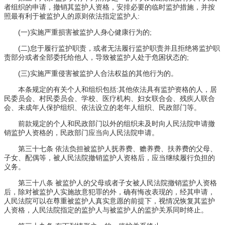
者组织的申请，撤销其监护人资格，安排必要的临时监护措施，并按
照最有利于被监护人的原则依法指定监护人:
(一)实施严重损害被监护人身心健康行为的;
(二)怠于履行监护职责，或者无法履行监护职责并且拒绝将监护职
责部分或者全部委托给他人，导致被监护人处于危困状态的;
(三)实施严重侵害被监护人合法权益的其他行为的。
本条规定的有关个人和组织包括:其他依法具有监护资格的人，居
民委员会、村民委员会、学校、医疗机构、妇女联合会、残疾人联合
会、未成年人保护组织、依法设立的老年人组织、民政部门等。
前款规定的个人和民政部门以外的组织未及时向人民法院申请撤
销监护人资格的，民政部门应当向人民法院申请。
第三十七条 依法负担被监护人抚养费、赡养费、扶养费的父母、
子女、配偶等，被人民法院撤销监护人资格后，应当继续履行负担的
义务。
第三十八条 被监护人的父母或者子女被人民法院撤销监护人资格
后，除对被监护人实施故意犯罪的外，确有悔改表现的，经其申请，
人民法院可以在尊重被监护人真实意愿的前提下，视情况恢复其监护
人资格，人民法院指定的监护人与被监护人的监护关系同时终止。