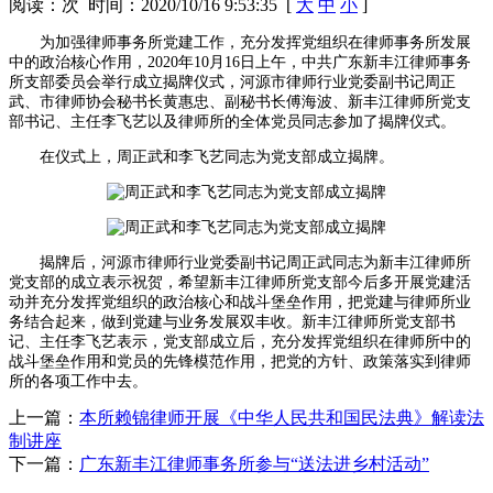
阅读：
次 时间：2020/10/16 9:53:35 [
大
中
小
]
为加强律师事务所党建工作，充分发挥党组织在律师事务所发展
中的政治核心作用，2020年10月16日上午，中共广东新丰江律师事务
所支部委员会举行成立揭牌仪式，河源市律师行业党委副书记周正
武、市律师协会秘书长黄惠忠、副秘书长傅海波、新丰江律师所党支
部书记、主任李飞艺以及律师所的全体党员同志参加了揭牌仪式。
在仪式上，周正武和李飞艺同志为党支部成立揭牌。
揭牌后，河源市律师行业党委副书记周正武同志为新丰江律师所
党支部的成立表示祝贺，希望新丰江律师所党支部今后多开展党建活
动并充分发挥党组织的政治核心和战斗堡垒作用，把党建与律师所业
务结合起来，做到党建与业务发展双丰收。新丰江律师所党支部书
记、主任李飞艺表示，党支部成立后，充分发挥党组织在律师所中的
战斗堡垒作用和党员的先锋模范作用，把党的方针、政策落实到律师
所的各项工作中去。
上一篇：
本所赖锦律师开展《中华人民共和国民法典》解读法
制讲座
下一篇：
广东新丰江律师事务所参与“送法进乡村活动”